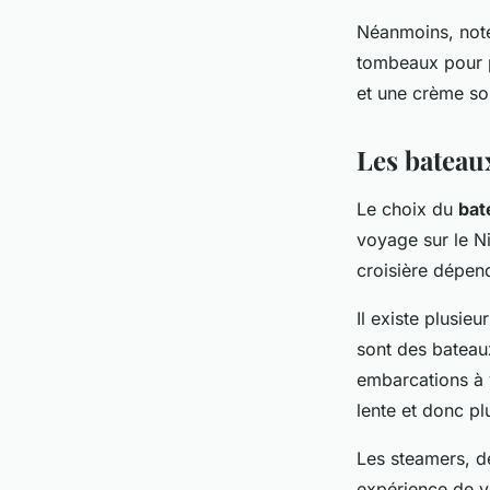
Néanmoins, notez
tombeaux pour p
et une crème sola
Les bateaux
Le choix du
bat
voyage sur le Nil
croisière dépen
Il existe plusie
sont des bateaux
embarcations à 
lente et donc p
Les steamers, d
expérience de v