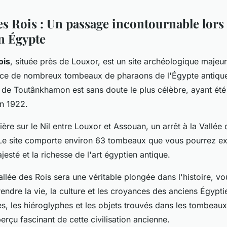
es Rois : Un passage incontournable lors
en Égypte
ois
, située près de Louxor, est un site archéologique majeur.
ce de nombreux tombeaux de pharaons de l'Égypte antique
 de Toutânkhamon est sans doute le plus célèbre, ayant ét
en 1922.
ière sur le Nil entre Louxor et Assouan, un arrêt à la Vallée 
 Le site comporte environ 63 tombeaux que vous pourrez ex
jesté et la richesse de l'art égyptien antique.
Vallée des Rois sera une véritable plongée dans l'histoire, v
ndre la vie, la culture et les croyances des anciens Égypti
es, les hiéroglyphes et les objets trouvés dans les tombeau
rçu fascinant de cette civilisation ancienne.