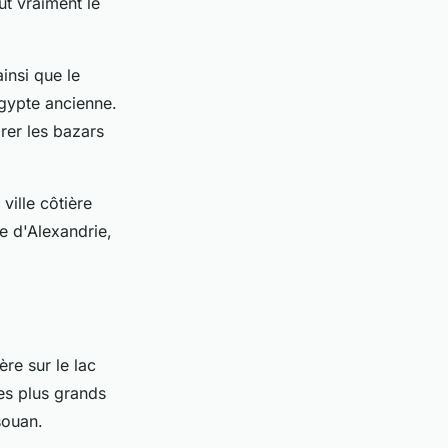
aut vraiment le
insi que le
Égypte ancienne.
rer les bazars
ville côtière
ue d'Alexandrie,
ère sur le lac
es plus grands
souan.