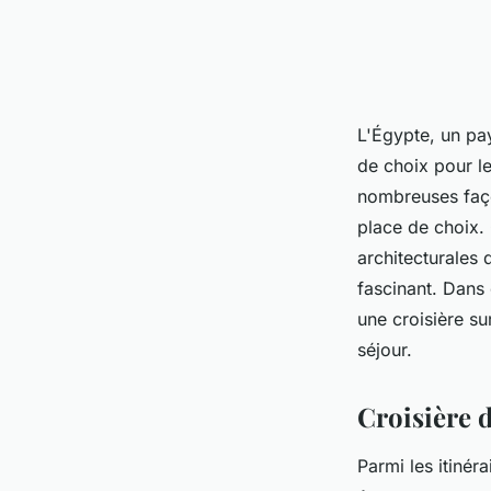
L'Égypte, un pay
de choix pour l
nombreuses faço
place de choix.
architecturales 
fascinant. Dans 
une croisière su
séjour.
Croisière 
Parmi les itinér