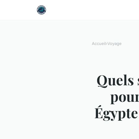
Accueil
›
Voyage
Quels 
pour
Égypte 