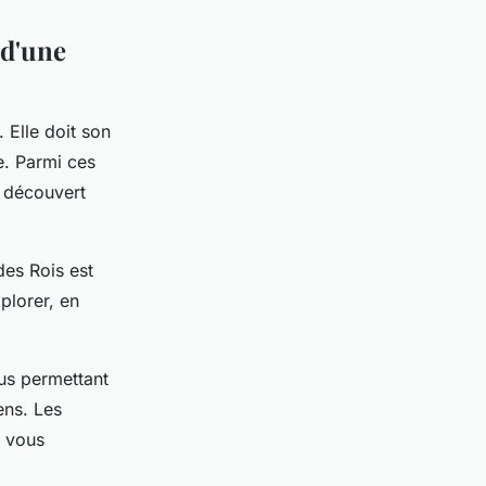
 d'une
 Elle doit son
. Parmi ces
é découvert
des Rois est
plorer, en
ous permettant
ens. Les
x vous