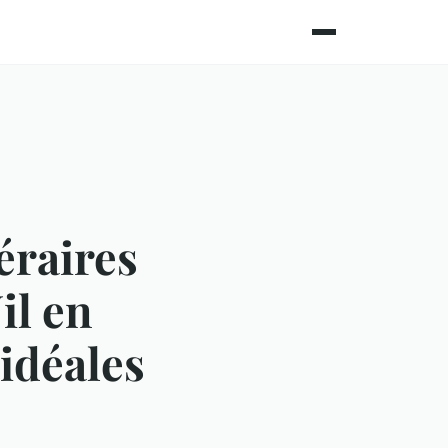
éraires
il en
 idéales