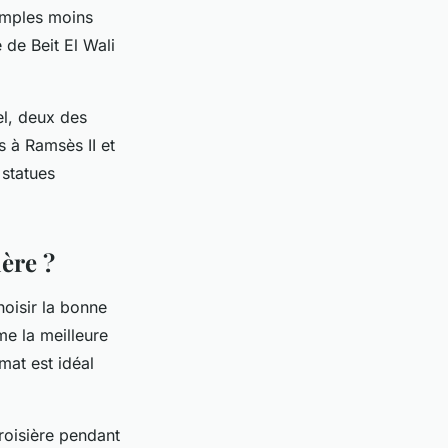
temples moins
 de Beit El Wali
el, deux des
 à Ramsès II et
 statues
ère ?
hoisir la bonne
me la meilleure
mat est idéal
roisière pendant