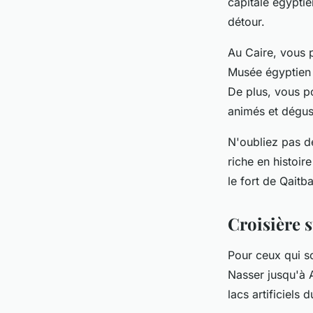
capitale égyptien
détour.
Au Caire, vous p
Musée égyptien 
De plus, vous po
animés et dégust
N'oubliez pas de
riche en histoir
le fort de Qaitb
Croisière s
Pour ceux qui son
Nasser jusqu'à A
lacs artificiels