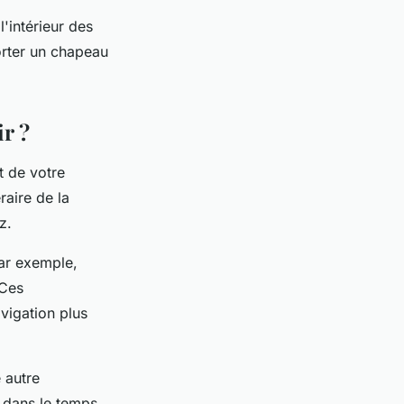
l'intérieur des
rter un chapeau
ir ?
t de votre
raire de la
z.
par exemple,
 Ces
vigation plus
 autre
 dans le temps,