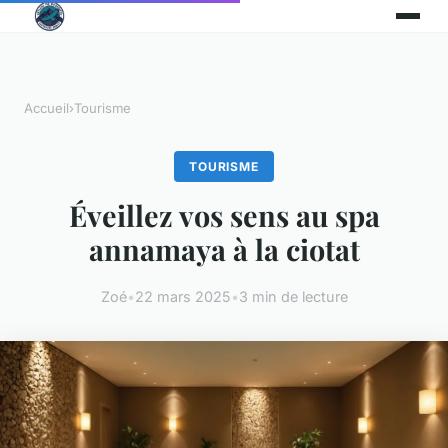
Accueil
›
Tourisme
TOURISME
Éveillez vos sens au spa
annamaya à la ciotat
Zoé
•
22 mars 2025
•
3 min de lecture